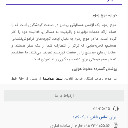
رزرو بلیط هواپیما چارتر
خرید بلیط چارتر
درباره موج زمزم
4 تفاوت بلیط سیستمی و چارتری ( آپدیت 1401 )
موج زمزم یک
آژانس مسافرتی
پیشرو در صنعت گردشگری است که با
معرفی ایرلاین‌ها (Airlines)
هدف ارائه خدمات نوآورانه و باکیفیت به مسافران، فعالیت خود را آغاز
کرده است. ما در موج زمزم به دنبال ایجاد تجربه‌های فراموش‌نشدنی
هواپیمایی معراج - Meraj Airlines
هستیم؛ تجربه‌هایی که فراتر از انتظارات شما از یک سفر هستند و
هواپیمایی تابان - Taban Airlines
استانداردهای جدیدی را در صنعت توریسم تعریف می‌کنند. ما معتقدیم
بلیط ارزان هواپیما ایران ایر؛ بهترین قیمت‌ها در موج زمزم
که هر سفر فرصتی برای کشف، یادگیری و لذت‌بردن است.
خرید بلیط هواپیما ماهان ⭐️هواپیمایی ماهان | موج زمزم
پوشش گسترده خطوط هوایی
رزرو بلیط هواپیمایی
در موج زمزم، امکان خرید آنلاین
بلیط هواپیما
از بیش از
910 خط
حج عمره و تمتع
هوایی معتبر داخلی و خارجی
فراهم شده است. این تنوع به شما اجازه
می‌دهد که
پرواز موردنظر خود
را با بهترین قیمت و به ساده‌ترین شکل
ارتباط با ما
کاروان حج ایرانیان خارج از کشور |اعزام از طریق سازمان حج (از تمامی کشورهای جهان)
رزرو کنید. ما تجربه‌ای سریع، مطمئن و مقرون‌به‌صرفه را در اختیار شما
هزینه حج عمره 1404 برای کودکان | قیمت دقیق زیر 2 سال و 2 تا 12 سال با کاروان موج زمزم
قرار می‌دهیم، تا سفر خود را با خیال راحت آغاز کنید.
021-35045
چک لیست کامل سفر حج: از لباس احرام تا داروهای ضروری
همین حالا پرواز خود را رزرو کنید!
برای
تماس تلفنی
کلیک کنید
قیمت حج عمره 1404 | هزینه‌ها و شرایط ثبت‌نام با موج زمزم
رزرو هتل‌های متنوع
09107321055,56 خارج از ساعات اداری
راهنمای کامل سامانه کارگزاران حج و زیارت | موج زمزم