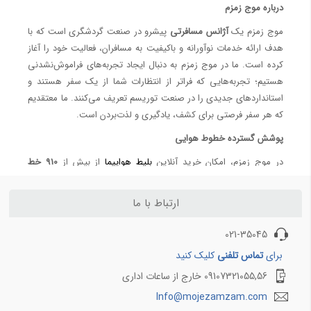
درباره موج زمزم
4 تفاوت بلیط سیستمی و چارتری ( آپدیت 1401 )
موج زمزم یک
آژانس مسافرتی
پیشرو در صنعت گردشگری است که با
معرفی ایرلاین‌ها (Airlines)
هدف ارائه خدمات نوآورانه و باکیفیت به مسافران، فعالیت خود را آغاز
کرده است. ما در موج زمزم به دنبال ایجاد تجربه‌های فراموش‌نشدنی
هواپیمایی معراج - Meraj Airlines
هستیم؛ تجربه‌هایی که فراتر از انتظارات شما از یک سفر هستند و
هواپیمایی تابان - Taban Airlines
استانداردهای جدیدی را در صنعت توریسم تعریف می‌کنند. ما معتقدیم
بلیط ارزان هواپیما ایران ایر؛ بهترین قیمت‌ها در موج زمزم
که هر سفر فرصتی برای کشف، یادگیری و لذت‌بردن است.
خرید بلیط هواپیما ماهان ⭐️هواپیمایی ماهان | موج زمزم
پوشش گسترده خطوط هوایی
رزرو بلیط هواپیمایی
در موج زمزم، امکان خرید آنلاین
بلیط هواپیما
از بیش از
910 خط
حج عمره و تمتع
هوایی معتبر داخلی و خارجی
فراهم شده است. این تنوع به شما اجازه
می‌دهد که
پرواز موردنظر خود
را با بهترین قیمت و به ساده‌ترین شکل
ارتباط با ما
کاروان حج ایرانیان خارج از کشور |اعزام از طریق سازمان حج (از تمامی کشورهای جهان)
رزرو کنید. ما تجربه‌ای سریع، مطمئن و مقرون‌به‌صرفه را در اختیار شما
هزینه حج عمره 1404 برای کودکان | قیمت دقیق زیر 2 سال و 2 تا 12 سال با کاروان موج زمزم
قرار می‌دهیم، تا سفر خود را با خیال راحت آغاز کنید.
021-35045
چک لیست کامل سفر حج: از لباس احرام تا داروهای ضروری
همین حالا پرواز خود را رزرو کنید!
برای
تماس تلفنی
کلیک کنید
قیمت حج عمره 1404 | هزینه‌ها و شرایط ثبت‌نام با موج زمزم
رزرو هتل‌های متنوع
09107321055,56 خارج از ساعات اداری
راهنمای کامل سامانه کارگزاران حج و زیارت | موج زمزم
تجربه ناب ثبت نام حج تمتع با موج زمزم - خدمات ویژه + تصاویر
Info@mojezamzam.com
آژانس مسافرتی موج زمزم
به شما این امکان را می‌دهد که از بین