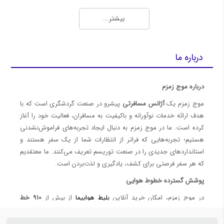
بهترین روش‌ها برای خرید بلیط چارتر ارزان و اطلاع از قیمت روز بلیط هواپیما
بیشتر...
رزرو گروهی بلیط هواپیما با تخفیف ویژه | موج زمزم
نمایندگی فروش بلیط هواپیما، چارتری و رزرو هتل با شرایط ویژه - موج زمزم
سایت فروش بلیط چارتر هواپیما
درباره ما
رزرو بلیط هواپیما چارتر
خرید بلیط چارتر
درباره موج زمزم
4 تفاوت بلیط سیستمی و چارتری ( آپدیت 1401 )
موج زمزم یک
آژانس مسافرتی
پیشرو در صنعت گردشگری است که با
معرفی ایرلاین‌ها (Airlines)
هدف ارائه خدمات نوآورانه و باکیفیت به مسافران، فعالیت خود را آغاز
کرده است. ما در موج زمزم به دنبال ایجاد تجربه‌های فراموش‌نشدنی
هواپیمایی معراج - Meraj Airlines
هستیم؛ تجربه‌هایی که فراتر از انتظارات شما از یک سفر هستند و
هواپیمایی تابان - Taban Airlines
استانداردهای جدیدی را در صنعت توریسم تعریف می‌کنند. ما معتقدیم
بلیط ارزان هواپیما ایران ایر؛ بهترین قیمت‌ها در موج زمزم
که هر سفر فرصتی برای کشف، یادگیری و لذت‌بردن است.
خرید بلیط هواپیما ماهان ⭐️هواپیمایی ماهان | موج زمزم
پوشش گسترده خطوط هوایی
رزرو بلیط هواپیمایی
در موج زمزم، امکان خرید آنلاین
بلیط هواپیما
از بیش از
910 خط
حج عمره و تمتع
هوایی معتبر داخلی و خارجی
فراهم شده است. این تنوع به شما اجازه
می‌دهد که
پرواز موردنظر خود
را با بهترین قیمت و به ساده‌ترین شکل