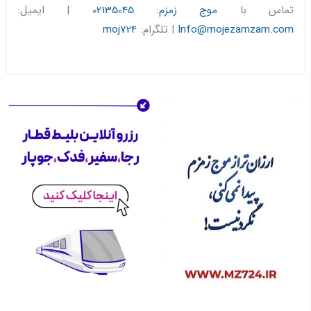
تماس با
موج زمزم
:
02135045
| ایمیل:
Info@mojezamzam.com
| تلگرام:
moj724