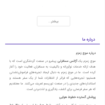
بلیط ارزان و چارتر هواپیما (Charter Flights)
بهترین روش‌ها برای خرید بلیط چارتر ارزان و اطلاع از قیمت روز بلیط هواپیما
بیشتر...
رزرو گروهی بلیط هواپیما با تخفیف ویژه | موج زمزم
نمایندگی فروش بلیط هواپیما، چارتری و رزرو هتل با شرایط ویژه - موج زمزم
سایت فروش بلیط چارتر هواپیما
درباره ما
رزرو بلیط هواپیما چارتر
خرید بلیط چارتر
درباره موج زمزم
4 تفاوت بلیط سیستمی و چارتری ( آپدیت 1401 )
موج زمزم یک
آژانس مسافرتی
پیشرو در صنعت گردشگری است که با
معرفی ایرلاین‌ها (Airlines)
هدف ارائه خدمات نوآورانه و باکیفیت به مسافران، فعالیت خود را آغاز
کرده است. ما در موج زمزم به دنبال ایجاد تجربه‌های فراموش‌نشدنی
هواپیمایی معراج - Meraj Airlines
هستیم؛ تجربه‌هایی که فراتر از انتظارات شما از یک سفر هستند و
هواپیمایی تابان - Taban Airlines
استانداردهای جدیدی را در صنعت توریسم تعریف می‌کنند. ما معتقدیم
بلیط ارزان هواپیما ایران ایر؛ بهترین قیمت‌ها در موج زمزم
که هر سفر فرصتی برای کشف، یادگیری و لذت‌بردن است.
خرید بلیط هواپیما ماهان ⭐️هواپیمایی ماهان | موج زمزم
پوشش گسترده خطوط هوایی
رزرو بلیط هواپیمایی