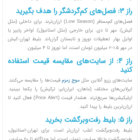
راز 3: فصل‌های کم‌گردشگر را هدف بگیرید
فصل‌های کم‌مسافر (Low Season) ارزان‌ترند. برای داخلی (مثل
کیش): مهر تا دی. برای خارجی (مثل استانبول): اواخر پاییز یا
اوایل بهار. تعطیلات نوروز و تابستان گران‌اند. بلیط تهران-کیش
در مهر 1.5-2 میلیون تومان است، اما نوروز تا 4 میلیون.
راز 4: از سایت‌های مقایسه قیمت استفاده
کنید
سایت‌های رزرو آنلاین مثل
موج زمزم
قیمت‌ها را مقایسه می‌کنند.
ایرلاین‌های مختلف (ماهان، ایران‌ایر، ترکیش) را یکجا ببینید.
اپلیکیشن‌ها سریع‌ترند. هشدار قیمت (Price Alert) فعال کنید تا
ارزان‌ترین بلیط را پیدا کنید.
راز 5: بلیط رفت‌وبرگشت بخرید
بلیط رفت‌وبرگشت اغلب ارزان‌تر است. برای تهران-استانبول،
رفت‌وبرگشت 10-15 میلیون تومان است، اما جداگانه تا 20 میلیون.