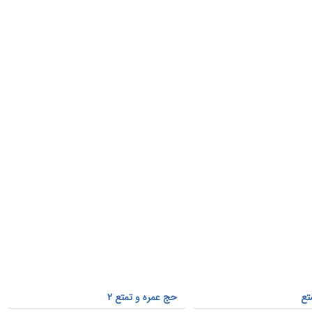
تع
حج عمره و تمتع 2