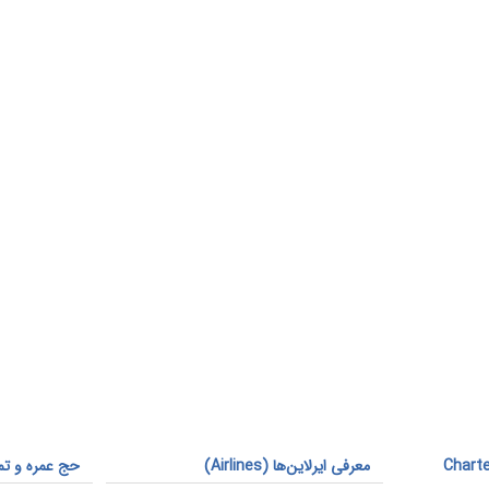
ارزان و چارتر هواپیما (Charter
معرفی ایرلاین‌ها (Airlines)
حج عمره و تم