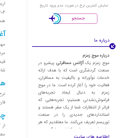
ارب
نمایش کمترین نرخ در صورت عدم ورود تاریخ
1404 از چهارشنبه، 8 مرداد آغاز می‌شود. از خرید بلیط تا گزار
جستجو
همر
آغا
درباره ما
مرداد 1404، 
درباره موج زمزم
قیم
موج زمزم یک
آژانس مسافرتی
پیشرو در
شان
صنعت گردشگری است که با هدف ارائه
خدمات نوآورانه و باکیفیت به مسافران،
هز
فعالیت خود را آغاز کرده است. ما در موج
زمزم به دنبال ایجاد تجربه‌های
نرخ
فراموش‌نشدنی هستیم؛ تجربه‌هایی که
فارس، مازند
فراتر از انتظارات شما از یک سفر هستند و
چط
استانداردهای جدیدی را در صنعت
توریسم تعریف می‌کنند. ما معتقدیم که هر
از 
سفر فرصتی برای کشف، یادگیری و
معت
اطلاعیه های سایت
لذت‌بردن است.