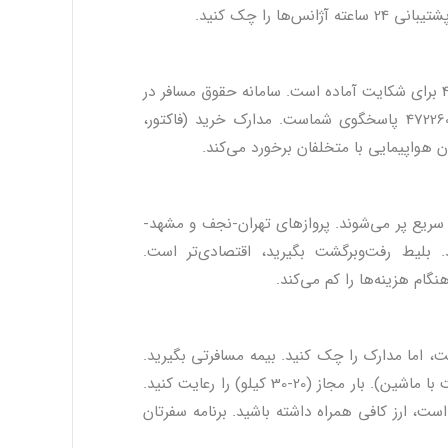
 را چک کنید.
اگر بلیط گران‌تر از قیمت مصوب بود، گزارش دهید. سامانه پیامکی 400400646 برای شکایت آماده است. سامانه حقوق مسافر در
) هم فعال است. شماره تماس 47226000 پاسخگوی شماست. مدارک خرید (فاکتور،
ن هواپیمایی با متخلفان برخورد می‌کند.
ای اربعین سریع پر می‌شوند. پروازهای تهران-نجف و مشهد-
. بلیط رفت‌وبرگشت بگیرید، اقتصادی‌تر است.
نگام هزینه‌ها را کم می‌کند.
یگان است، اما مدارک را چک کنید. بیمه مسافرتی بگیرید.
پروازهای نجف و بغداد را مقایسه کنید. نجف به کربلا نزدیک‌تر است (1 ساعت با ماشین). بار مجاز (20-30 کیلو) را رعایت کنید.
ست. لباس مناسب (سبک و خنک) ببرید. دلار 89,000 تومان است، ارز کافی همراه داشته باشید. برنامه سفرتان