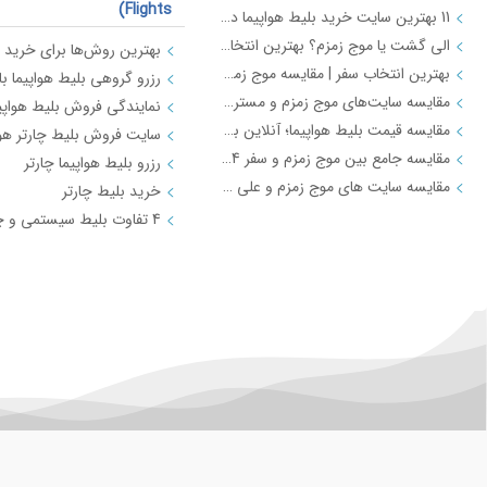
Flights)
11 بهترین سایت خرید بلیط هواپیما در ایران (ویژگی‌ها، قیمت‌ها و ترفندها)
الی گشت یا موج زمزم؟ بهترین انتخاب برای سفر بعدی شما
بهترین انتخاب سفر | مقایسه موج زمزم و فلایتیو
مقایسه سایت‌های موج زمزم و مستربلیط | بهترین قیمت بلیط هواپیما
مقایسه قیمت بلیط هواپیما؛ آنلاین بخریم یا حضوری؟
سایت فروش بلیط چارتر هوا
مقایسه جامع بین موج زمزم و سفر 724 برای رزرو بلیط
رزرو بلیط هواپیما چارتر
مقایسه سایت های موج زمزم و علی بابا | خرید بلیط هواپیما
خرید بلیط چارتر
عتبات عالیات
تور لحظه آخری (Last Minute Tours)
تور هوایی کربلا 1403 با بهترین قیمت | موج زمزم
جاهای زیارتی عراق از کربلا تا نجف - موج زمزم
ارز اربعین 1403: تفاوت قیمت دینار دولتی و آزاد | آنچه هر زائر باید بداند!
راهنمای خرید بلیط هواپیما اربعین | موج زمزم
تور کربلا ⭐️بهترین زمان برای شرکت در تور کربلا
دستورالعمل شناسایی و جذب متقاضیان مدیریت کاروان عتبات عالیات عراق