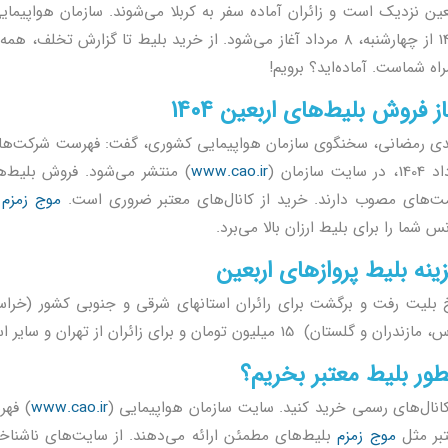
عین نزدیک است و زائران آماده سفر به کربلا می‌شوند. سازمان هواپیما
ش تخلف، همه نکات را بررسی می‌کنیم.
اه شماست. آماده‌اید؟ برویم!
ز فروش بلیط‌های اربعین 1404
در سایت سازمان (
www.cao.ir
) منتشر می‌شود. فروش بلیط‌ه
ت‌های مصوب دارند. خرید از کانال‌های معتبر ضروری است.
موج زمزم
ب
س شما را برای بلیط ارزان بالا می‌برد.
ینه بلیط پروازهای اربعین
 بلیت رفت و برگشت برای رائران استانهاى شرقى و جنوبى کشور (خراسا
ران و گلستان) 15 میلیون تومان و براى زائران از تهران و سایر استانها 13 میلیون تومان تعبین شده است.
ور بلیط معتبر بخریم؟
کانال‌های رسمی خرید کنید. سایت سازمان هواپیمایی (
www.cao.ir
) فهر
بر مثل
موج زمزم
بلیط‌های مطمئن ارائه می‌دهند. از سایت‌های ناشناخت