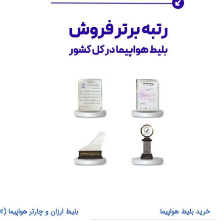
فرصت‌های همکاری مطلع شوید.
چشم‌انداز آینده
این تازه
آغاز راه
ماست. ما به دنبال
گسترش خدمات و تقویت اکوسیستم
مسافرتی خود هستیم. با اعتماد مشتریان
و همکاری شرکای تجاری‌مان، به اهداف
بلندمدت خود دست خواهیم یافت.
به ما بپیوندید و همراه ما سفر کنید.
خدمات دیگر ما
بلیط قطار
: بهترین قیمت‌ها برای بلیط
قطار به مقاصد مختلف
بلیط چارتر
: انتخاب سریع و به‌صرفه برای
پروازهای چارتر
بلیط لحظه آخری
: تخفیف‌های ویژه برای
پروازهای لحظه آخری
قیمت فیش عمره
: خرید و فروش فیش
حج عمره 1403
خرید بلیط هواپیما
بلیط 