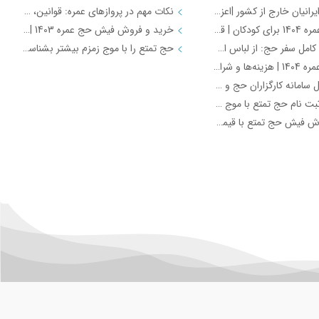
کاروان حج ایرانیان خارج از کشور |اعزام از طریق سازمان حج (از تمامی کشورهای جهان)
نکات مهم در پروازهای عمره: قوانین، ممنوعیت‌ها و توصیه‌های ضروری برای سفر
هزینه حج عمره 1404 برای کودکان | قیمت دقیق زیر 2 سال و 2 تا 12 سال با کاروان موج زمزم
خرید و فروش فیش حج عمره 1403 | قیمت‌ها و مراحل قانونی
چک لیست کامل سفر حج: از لباس احرام تا داروهای ضروری
حج تمتع را با موج زمزم بیشتر بشناسید
قیمت حج عمره 1404 | هزینه‌ها و شرایط ثبت‌نام با موج زمزم
راهنمای کامل سامانه کارگزاران حج و زیارت | موج زمزم
تجربه ناب ثبت نام حج تمتع با موج زمزم - خدمات ویژه + تصاویر
خرید و فروش فیش حج تمتع با قیمت ویژه و انتقال قانونی | موج زمزم
آژانس و خدمات موج زمزم (Travel
تور داخلی (Domestic Tours)
تور ارزان ⭐️رزرو تور ارزان آژانس مسافرتی موج زمزم
تور مشهد لحظه آخری ارزان هواپیما و قطار ⭐️موج زمزم
بهترین آژانس برای خرید بلیط هواپیما با کمترین قیمت
تور کیش ⭐️معرفی 8 جاذبه توریستی در تور کیش
خرید بلیط هواپیما از موج زمزم | بهترین انتخاب
تور استانبول ⭐️معرفی 11 جاذبه گردشگری در تور استانبول
بهترین آژانس مسافرتی برای رزرو بلیط هواپیما کدام است؟ | راهنمای جامع موج زمزم
تور دبی ⭐️ارزانترین قیمت تور دبی با موج زمزم
آژانس مسافرتی موج زمزم؛ همسفر رویاهای شما، از آغاز تا پایان سفر
بهترین آژانس هواپیمایی تهران: موج زمزم، همراهی در سفرهای شما