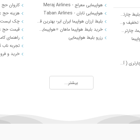
هواپیمایی معراج - Meraj Airlines
هواپیمایی تابان - Taban Airlines
بهترین روش‌ها برای خرید بلیط چارتر ارزان و اطلاع از قیمت روز بلیط هواپیما
بلیط ارزان هواپیما ایران ایر؛ بهترین قیمت‌ها در موج زمزم
رزرو گروهی بلیط هواپیما با تخفیف ویژه | موج زمزم
خرید بلیط هواپیما ماهان ⭐️هواپیمایی ماهان | موج زمزم
نمایندگی فروش بلیط هواپیما، چارتری و رزرو هتل با شرایط ویژه - موج زمزم
رزرو بلیط هواپیمایی
پیما
4 تفاوت بلیط سیستمی و چارتری ( آپدیت 1401 )
تور خارجی (International Tours)
بیشتر...
Agency)
تورهای لحظه آخری | قیمت ویژه تور لحظه آخری + مزایا و معایب | موج زمزم 35045
تور استانبول 3 شب و 4 روز ویژه 1404 | قیمت تور استانبول + رزرو فوری موج زمزم
تور لحظه آخری دبی | لوکس و ارزان با موج زمزم
تور دبی ویژه دی‌ماه 1404 با موج زمزم
10 اشتباه پرهزینه هنگام خرید تور خارجی + راهنمایی‌های ضروری
معرفی مالدیو ⭐️رزرو تور مالدیو در آژانس مسافرتی موج زمزم