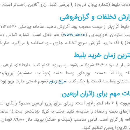
عات بلیط (شماره پرواز، تاریخ) را بررسی کنید. رزرو آنلاین راحت‌تر است. پشتیبانی 24 ساعته آژانس‌ها
ارش تخلفات و گران‌فروشی
ت سازمان هواپیمایی (
www.cao.ir
ط) را نگه دارید. گزارش سریع تخلف، جلوی سوءاستفاده را می‌گیرد. سازما
ترین زمان خرید بلیط
فروش از 8 مرداد 1404 شروع می‌شود، پس زود اقدام کنید. بلیط‌ه
اد پرتقاضا هستند. روزهای وسط هفته (دوشنبه، سه‌شنبه) ارزان‌ترند
ت‌های مقایسه قیمت را چک کنید.
موج زمزم
تقویم قیمتی دارد. رزرو زوده
ات مهم برای زائران اربعین
پاسپورت با 6 ماه اعتبار لازم است. ویزای عراق برای اربعین معمولاً را
اضافه بار گران ا
با تاریخ اربعین تنظیم کنید.