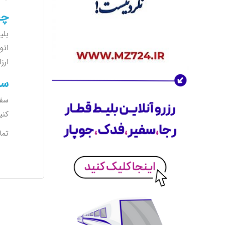
بودجه و نیازهای خود خواهید یافت. با
چند کلیک ساده می‌توانید
هتل مناسب
چط
خود
را پیدا و رزرو کنید.
بلی
اکنون هتل خود را انتخاب کنید و اقامتی
اتو
بی‌نظیر داشته باشید.
ارز
کلاس جهانی سفر برای کاربران ایرانی
آژانس مسافرتی موج زمزم
متعهد است تا
سخ
خدماتی در
سطح بین‌المللی
را برای
کاربران ایرانی فراهم کند. با استفاده از
سفر اربعین 1404 با برن
تجربه و تخصص خود، تلاش کرده‌ایم تا
کنی
بهترین‌ها را در زمینه مسافرت برای شما
تما
مهیا کنیم. از خدمات پشتیبانی 24 ساعته
گرفته تا فرآیندهای رزرو سریع و آسان،
همه چیز برای راحتی شما فراهم شده
است.
با ما به هر جای دنیا که می‌خواهید، سفر
کنید!
عرضه گسترده برای تقویت اکوسیستم سفر
ما تنها به خرید بلیط هواپیما و خدمات