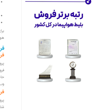
فرصت‌های همکاری مطلع شوید.
چشم‌انداز آینده
این تازه
آغاز راه
ماست. ما به دنبال
گسترش خدمات و تقویت اکوسیستم
مسافرتی خود هستیم. با اعتماد مشتریان
برا
و همکاری شرکای تجاری‌مان، به اهداف
هوا
بلندمدت خود دست خواهیم یافت.
به ما بپیوندید و همراه ما سفر کنید.
فر
خدمات دیگر ما
فرو
بلیط قطار
: بهترین قیمت‌ها برای بلیط
پرو
قطار به مقاصد مختلف
بلیط چارتر
: انتخاب سریع و به‌صرفه برای
فرو
پروازهای چارتر
حاش
بلیط لحظه آخری
: تخفیف‌های ویژه برای
وب‌
پروازهای لحظه آخری
فرو
قیمت فیش عمره
: خرید و فروش فیش
حج عمره 1403
پرو
شلو