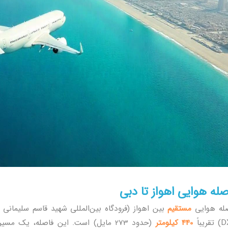
صله هوایی اهواز تا دبی
له هوایی
مستقیم
ریباً
440 کیلومتر
(حدود 273 مایل) است. این فاصله، یک م