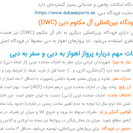
دگاه امکانات رفاهی و خدماتی بسیار گسترده‌ای دارد.
سایت فرودگاه دبی:
https://www.dubaiairports.ae/
دگاه بین‌المللی آل مکتوم دبی (DWC)
دبی دارای فرودگاه بین‌
ری استفاده می‌شود. اما پروازهای اهواز به دبی معمولاً در فرودگاه اصلی (DXB) انجام می‌پذیر
ات مهم درباره پرواز اهواز به دبی و سفر به دبی
نیاز به ویزا:
شهروندان ایرانی برای سفر به امارات متحده عربی (از جمله دبی) نی
اقامت شما دارد (گردشگری، کاری، و...). حتماً قبل از خرید بلیط، از شرایط ویزا 
مدارک سفر:
علاوه بر ویزای معتبر، همراه داشتن پاسپورت با حداقل 6 ماه اعتبار از تاریخ سفر الزامی است.
ارز رایج:
واحد پول در امارات متحده عربی درهم امارات (AED) است. بهتر است قبل از سفر، ارز مورد نیاز خود را تهیه کنید.
اختلاف ساعت:
امارات متحده عربی (دبی) نسبت به ایران جلوتر است. این اخ
شش ماه دوم سال (با توجه به عدم تغییر ساعت رسمی در امارات) حدود یک ساعت
قوانین گمرکی و بار:
مقررات مربوط به ورود و خروج کالا و میزان ارز همراه، در س
کشور مطلع شوید. میزان بار مجاز رایگان در پروازها نیز بسته به ایرلاین و کلاس 
حضور در فرودگاه:
برای پروازهای بین