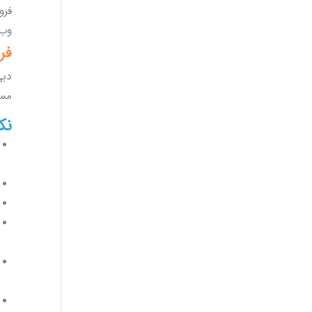
فرو
وب‌
فرو
مساف
نک