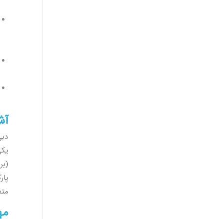
آش
دبی
یکی
(بر
پار
متع
مه