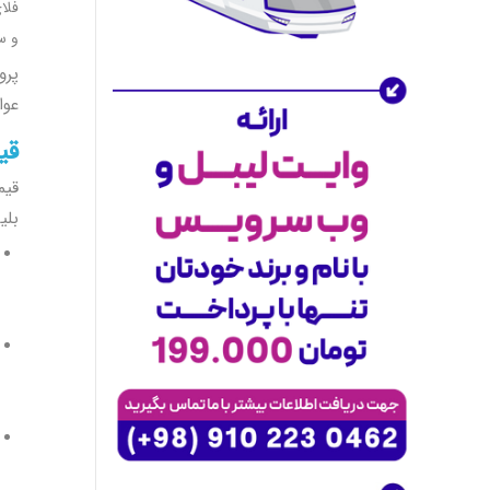
فلای دبی (
مسافرتی برای مسافران بسنده نکرده‌ایم.
و سا
در
آژانس مسافرتی موج زمزم
، با ارائه
گسترده محصولات و خدمات، به
شرکای
پرو
تجاری
خود کمک کرده‌ایم تا به بازارهای
عوا
جدید دسترسی پیدا کنند و کسب‌وکار خود
را توسعه دهند. همکاری با ما به شما
قی
فرصت می‌دهد که کسب‌وکارتان را به
قیم
سطح جدیدی برسانید.
بلی
راهکارهای سازمانی و همکاری تجاری
آژانس مسافرتی موج زمزم
با ارائه
راهکارهای سازمانی ویژه
برای کسب‌وکارها،
امکان همکاری با
شرکت‌های دولتی و
خصوصی
را فراهم کرده است. اگر شما در
حوزه‌های
ایرلاین‌ها
،
هتل‌ها
،
تورهای
مسافرتی
یا مراکز تفریحی فعالیت دارید، با
استفاده از داده‌های دقیق و فناوری‌های
نوین ما، می‌توانید بهره‌وری و رشد
کسب‌وکار خود را به حداکثر برسانید.
همین حالا با ما تماس بگیرید و از