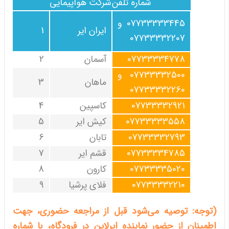
شماره تلفن
شرکت هواپیمایی
رد
07733333445 و
ایران ایر
1
07733332207
07733334778
آسمان
2
07733332500 و
ماهان
3
07733332260
07733332921
کاسپین
4
07733333558
کیش ایر
5
07733332793
تابان
6
07733334785
قشم ایر
7
07733335020
کارون
8
07733332210
فلای پرشیا
9
(توجه: توصیه می‌شود قبل از مراجعه حضوری، جهت
اطمینان از حضور نماینده ایرلاین در فرودگاه، با شماره