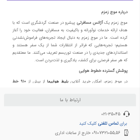
خرید بلیط چارتر
درباره موج زمزم
4 تفاوت بلیط سیستمی و چارتری ( آپدیت 1401 )
موج زمزم یک
آژانس مسافرتی
پیشرو در صنعت گردشگری است که با
معرفی ایرلاین‌ها (Airlines)
هدف ارائه خدمات نوآورانه و باکیفیت به مسافران، فعالیت خود را آغاز
کرده است. ما در موج زمزم به دنبال ایجاد تجربه‌های فراموش‌نشدنی
هواپیمایی معراج - Meraj Airlines
هستیم؛ تجربه‌هایی که فراتر از انتظارات شما از یک سفر هستند و
هواپیمایی تابان - Taban Airlines
استانداردهای جدیدی را در صنعت توریسم تعریف می‌کنند. ما معتقدیم
بلیط ارزان هواپیما ایران ایر؛ بهترین قیمت‌ها در موج زمزم
که هر سفر فرصتی برای کشف، یادگیری و لذت‌بردن است.
خرید بلیط هواپیما ماهان ⭐️هواپیمایی ماهان | موج زمزم
پوشش گسترده خطوط هوایی
رزرو بلیط هواپیمایی
در موج زمزم، امکان خرید آنلاین
بلیط هواپیما
از بیش از
910 خط
حج عمره و تمتع
هوایی معتبر داخلی و خارجی
فراهم شده است. این تنوع به شما اجازه
می‌دهد که
پرواز موردنظر خود
را با بهترین قیمت و به ساده‌ترین شکل
ارتباط با ما
کاروان حج ایرانیان خارج از کشور |اعزام از طریق سازمان حج (از تمامی کشورهای جهان)
رزرو کنید. ما تجربه‌ای سریع، مطمئن و مقرون‌به‌صرفه را در اختیار شما
هزینه حج عمره 1404 برای کودکان | قیمت دقیق زیر 2 سال و 2 تا 12 سال با کاروان موج زمزم
قرار می‌دهیم، تا سفر خود را با خیال راحت آغاز کنید.
021-35045
چک لیست کامل سفر حج: از لباس احرام تا داروهای ضروری
همین حالا پرواز خود را رزرو کنید!
برای
تماس تلفنی
کلیک کنید
قیمت حج عمره 1404 | هزینه‌ها و شرایط ثبت‌نام با موج زمزم
رزرو هتل‌های متنوع
09107321055,56 خارج از ساعات اداری
راهنمای کامل سامانه کارگزاران حج و زیارت | موج زمزم