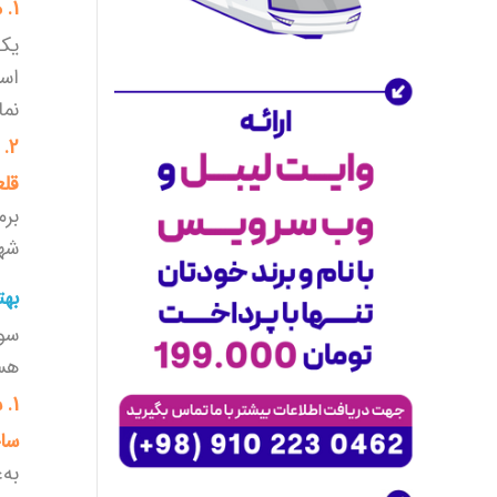
1. معبد هندوها
مسافرتی برای مسافران بسنده نکرده‌ایم.
در
آژانس مسافرتی موج زمزم
، با ارائه
یکی
گسترده محصولات و خدمات، به
شرکای
تجاری
خود کمک کرده‌ایم تا به بازارهای
نما
جدید دسترسی پیدا کنند و کسب‌وکار خود
2. قلعه پرتغالی‌ها
را توسعه دهند. همکاری با ما به شما
فرصت می‌دهد که کسب‌وکارتان را به
قلع
سطح جدیدی برسانید.
برم
راهکارهای سازمانی و همکاری تجاری
شهر
آژانس مسافرتی موج زمزم
با ارائه
راهکارهای سازمانی ویژه
برای کسب‌وکارها،
بهت
امکان همکاری با
شرکت‌های دولتی و
سو
خصوصی
را فراهم کرده است. اگر شما در
حوزه‌های
ایرلاین‌ها
،
هتل‌ها
،
تورهای
هس
مسافرتی
یا مراکز تفریحی فعالیت دارید، با
1. ساحل بندر شهید حقانی
استفاده از داده‌های دقیق و فناوری‌های
ساح
نوین ما، می‌توانید بهره‌وری و رشد
کسب‌وکار خود را به حداکثر برسانید.
به‌
همین حالا با ما تماس بگیرید و از