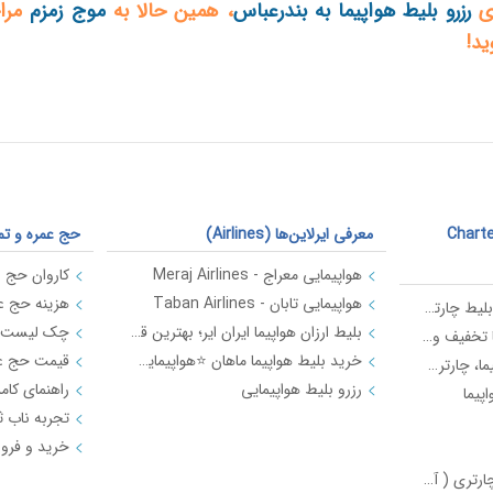
ای
رزرو بلیط هواپیما به بندرعباس
، همین حالا به
موج زمزم
مراج
د!
ارزان و چارتر هواپیما (Charter
معرفی ایرلاین‌ها (Airlines)
حج عمره و تم
هواپیمایی معراج - Meraj Airlines
هواپیمایی تابان - Taban Airlines
بهترین روش‌ها برای خرید بلیط چارتر ارزان و اطلاع از قیمت روز بلیط هواپیما
بلیط ارزان هواپیما ایران ایر؛ بهترین قیمت‌ها در موج زمزم
رزرو گروهی بلیط هواپیما با تخفیف ویژه | موج زمزم
خرید بلیط هواپیما ماهان ⭐️هواپیمایی ماهان | موج زمزم
نمایندگی فروش بلیط هواپیما، چارتری و رزرو هتل با شرایط ویژه - موج زمزم
رزرو بلیط هواپیمایی
پیما
4 تفاوت بلیط سیستمی و چارتری ( آپدیت 1401 )