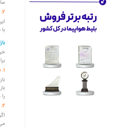
ساح
فرصت‌های همکاری مطلع شوید.
2. ساحل نخل ناخدا
چشم‌انداز آینده
این تازه
آغاز راه
ماست. ما به دنبال
این
گسترش خدمات و تقویت اکوسیستم
با 
مسافرتی خود هستیم. با اعتماد مشتریان
و همکاری شرکای تجاری‌مان، به اهداف
باز
بلندمدت خود دست خواهیم یافت.
خری
به ما بپیوندید و همراه ما سفر کنید.
برا
خدمات دیگر ما
بلیط قطار
: بهترین قیمت‌ها برای بلیط
1. بازار ماهی‌فروشان
قطار به مقاصد مختلف
باز
بلیط چارتر
: انتخاب سریع و به‌صرفه برای
باز
پروازهای چارتر
بلیط لحظه آخری
: تخفیف‌های ویژه برای
را 
پروازهای لحظه آخری
2. بازار قدیم بندرعباس
قیمت فیش عمره
: خرید و فروش فیش
اگ
حج عمره 1403
می‌