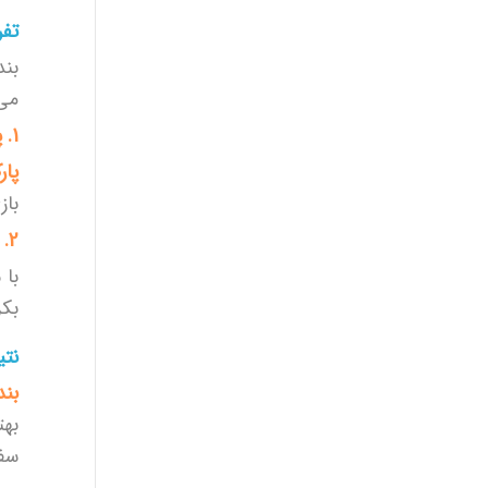
تفر
بند
می‌
1. پارک ساحلی غدیر
پار
باز
2. جزیره هرمز
با 
بکر
نتی
بند
بهت
سفر