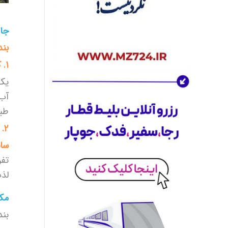
بودجه و نیازهای خود خواهید یافت. با
چند کلیک ساده می‌توانید
هتل مناسب
خود
را پیدا و رزرو کنید.
جاذ
اکنون هتل خود را انتخاب کنید و اقامتی
بند
بی‌نظیر داشته باشید.
کلاس جهانی سفر برای کاربران ایرانی
1. کوه گنو
آژانس مسافرتی موج زمزم
متعهد است تا
یکی
خدماتی در
سطح بین‌المللی
را برای
آب‌
کاربران ایرانی فراهم کند. با استفاده از
طبی
تجربه و تخصص خود، تلاش کرده‌ایم تا
بهترین‌ها را در زمینه مسافرت برای شما
2. ساحل سورو
مهیا کنیم. از خدمات پشتیبانی 24 ساعته
سا
گرفته تا فرآیندهای رزرو سریع و آسان،
تفر
همه چیز برای راحتی شما فراهم شده
است.
لذت
با ما به هر جای دنیا که می‌خواهید، سفر
مکا
کنید!
عرضه گسترده برای تقویت اکوسیستم سفر
بند
ما تنها به خرید بلیط هواپیما و خدمات