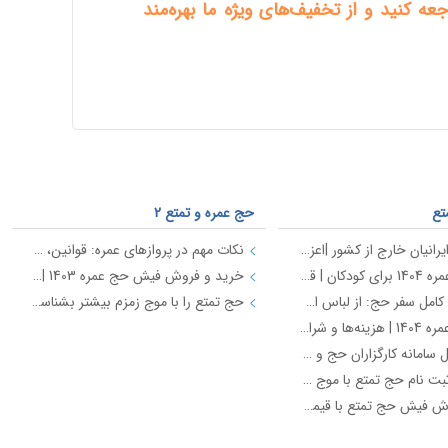
عه کنید و از تخفیف‌های ویژه ما بهره‌مند
تع
حج عمره و تمتع 2
کاروان حج ایرانیان خارج از کشور |اعزام از طریق سازمان حج (از تمامی کشورهای جهان)
نکات مهم در پروازهای عمره: قوانین، ممنوعیت‌ها و توصیه‌های ضروری برای سفر
هزینه حج عمره 1404 برای کودکان | قیمت دقیق زیر 2 سال و 2 تا 12 سال با کاروان موج زمزم
خرید و فروش فیش حج عمره 1403 | قیمت‌ها و مراحل قانونی
چک لیست کامل سفر حج: از لباس احرام تا داروهای ضروری
حج تمتع را با موج زمزم بیشتر بشناسید
قیمت حج عمره 1404 | هزینه‌ها و شرایط ثبت‌نام با موج زمزم
راهنمای کامل سامانه کارگزاران حج و زیارت | موج زمزم
تجربه ناب ثبت نام حج تمتع با موج زمزم - خدمات ویژه + تصاویر
خرید و فروش فیش حج تمتع با قیمت ویژه و انتقال قانونی | موج زمزم