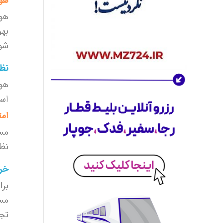
هوا
بودجه و نیازهای خود خواهید یافت. با
چند کلیک ساده می‌توانید
هتل مناسب
هوا
خود
را پیدا و رزرو کنید.
بهر
اکنون هتل خود را انتخاب کنید و اقامتی
شو
بی‌نظیر داشته باشید.
کلاس جهانی سفر برای کاربران ایرانی
نظر
آژانس مسافرتی موج زمزم
متعهد است تا
هوا
خدماتی در
سطح بین‌المللی
را برای
کاربران ایرانی فراهم کند. با استفاده از
است
تجربه و تخصص خود، تلاش کرده‌ایم تا
امت
بهترین‌ها را در زمینه مسافرت برای شما
مسا
مهیا کنیم. از خدمات پشتیبانی 24 ساعته
گرفته تا فرآیندهای رزرو سریع و آسان،
نظر
همه چیز برای راحتی شما فراهم شده
خری
است.
با ما به هر جای دنیا که می‌خواهید، سفر
برا
کنید!
مسا
عرضه گسترده برای تقویت اکوسیستم سفر
تجر
ما تنها به خرید بلیط هواپیما و خدمات