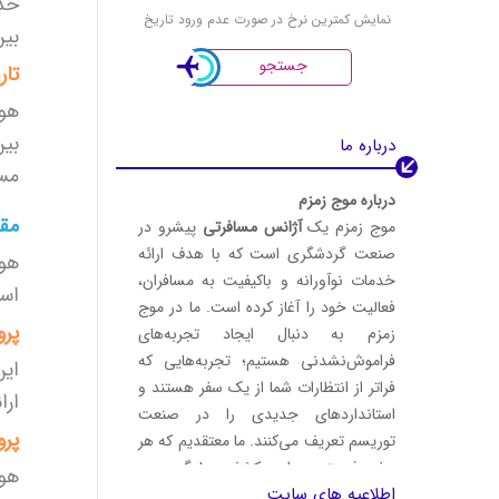
خدم
نمایش کمترین نرخ در صورت عدم ورود تاریخ
بین
جستجو
تار
هوا
بین
درباره ما
مسا
درباره موج زمزم
مقا
موج زمزم یک
آژانس مسافرتی
پیشرو در
صنعت گردشگری است که با هدف ارائه
هوا
خدمات نوآورانه و باکیفیت به مسافران،
است
فعالیت خود را آغاز کرده است. ما در موج
پرو
زمزم به دنبال ایجاد تجربه‌های
فراموش‌نشدنی هستیم؛ تجربه‌هایی که
این
فراتر از انتظارات شما از یک سفر هستند و
ارا
استانداردهای جدیدی را در صنعت
پرو
توریسم تعریف می‌کنند. ما معتقدیم که هر
سفر فرصتی برای کشف، یادگیری و
هوا
اطلاعیه های سایت
لذت‌بردن است.