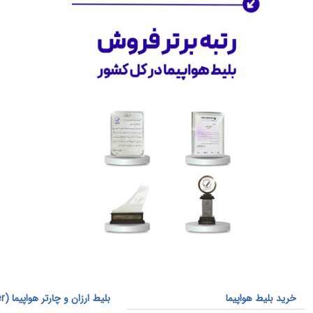
فرصت‌های همکاری مطلع شوید.
چشم‌انداز آینده
این تازه
آغاز راه
ماست. ما به دنبال
گسترش خدمات و تقویت اکوسیستم
مسافرتی خود هستیم. با اعتماد مشتریان
و همکاری شرکای تجاری‌مان، به اهداف
بلندمدت خود دست خواهیم یافت.
به ما بپیوندید و همراه ما سفر کنید.
خدمات دیگر ما
بلیط قطار
: بهترین قیمت‌ها برای بلیط
قطار به مقاصد مختلف
بلیط چارتر
: انتخاب سریع و به‌صرفه برای
پروازهای چارتر
بلیط لحظه آخری
: تخفیف‌های ویژه برای
پروازهای لحظه آخری
قیمت فیش عمره
: خرید و فروش فیش
حج عمره 1403
خرید بلیط هواپیما
بلیط 