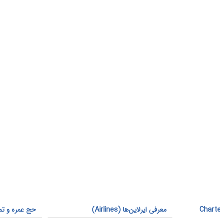
ارزان و چارتر هواپیما (Charter
معرفی ایرلاین‌ها (Airlines)
حج عمره و تم