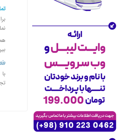
مسافرتی برای مسافران بسنده نکرده‌ایم.
تما
در
آژانس مسافرتی موج زمزم
، با ارائه
برا
گسترده محصولات و خدمات، به
شرکای
تجاری
خود کمک کرده‌ایم تا به بازارهای
نما
جدید دسترسی پیدا کنند و کسب‌وکار خود
همی
را توسعه دهند. همکاری با ما به شما
بین
فرصت می‌دهد که کسب‌وکارتان را به
سطح جدیدی برسانید.
رزر
راهکارهای سازمانی و همکاری تجاری
آژانس مسافرتی موج زمزم
با ارائه
با 
راهکارهای سازمانی ویژه
برای کسب‌وکارها،
تجر
امکان همکاری با
شرکت‌های دولتی و
خصوصی
را فراهم کرده است. اگر شما در
حوزه‌های
ایرلاین‌ها
،
هتل‌ها
،
تورهای
مسافرتی
یا مراکز تفریحی فعالیت دارید، با
استفاده از داده‌های دقیق و فناوری‌های
نوین ما، می‌توانید بهره‌وری و رشد
کسب‌وکار خود را به حداکثر برسانید.
همین حالا با ما تماس بگیرید و از