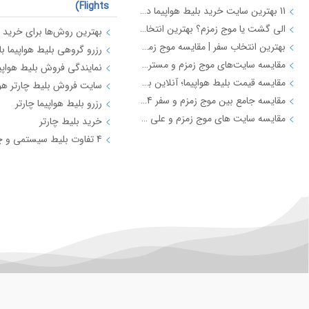
Flights)
11 بهترین سایت خرید بلیط هواپیما در ایران (ویژگی‌ها، قیمت‌ها و ترفندها)
الی گشت یا موج زمزم؟ بهترین انتخاب برای سفر بعدی شما
بهترین انتخاب سفر | مقایسه موج زمزم و فلایتیو
مقایسه سایت‌های موج زمزم و مستربلیط | بهترین قیمت بلیط هواپیما
مقایسه قیمت بلیط هواپیما؛ آنلاین بخریم یا حضوری؟
سایت فروش بلیط چارتر هوا
مقایسه جامع بین موج زمزم و سفر 724 برای رزرو بلیط
رزرو بلیط هواپیما چارتر
مقایسه سایت های موج زمزم و علی بابا | خرید بلیط هواپیما
خرید بلیط چارتر
عتبات عالیات
تور لحظه آخری (Last Minute Tours)
تور هوایی کربلا 1403 با بهترین قیمت | موج زمزم
جاهای زیارتی عراق از کربلا تا نجف - موج زمزم
ارز اربعین 1403: تفاوت قیمت دینار دولتی و آزاد | آنچه هر زائر باید بداند!
راهنمای خرید بلیط هواپیما اربعین | موج زمزم
تور کربلا ⭐️بهترین زمان برای شرکت در تور کربلا
دستورالعمل شناسایی و جذب متقاضیان مدیریت کاروان عتبات عالیات عراق