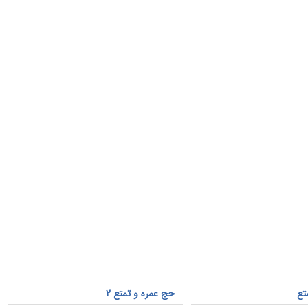
تع
حج عمره و تمتع 2