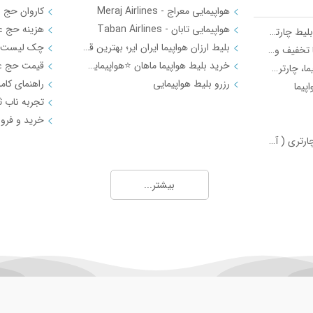
هواپیمایی معراج - Meraj Airlines
هواپیمایی تابان - Taban Airlines
بهترین روش‌ها برای خرید بلیط چارتر ارزان و اطلاع از قیمت روز بلیط هواپیما
بلیط ارزان هواپیما ایران ایر؛ بهترین قیمت‌ها در موج زمزم
رزرو گروهی بلیط هواپیما با تخفیف ویژه | موج زمزم
خرید بلیط هواپیما ماهان ⭐️هواپیمایی ماهان | موج زمزم
نمایندگی فروش بلیط هواپیما، چارتری و رزرو هتل با شرایط ویژه - موج زمزم
رزرو بلیط هواپیمایی
پیما
4 تفاوت بلیط سیستمی و چارتری ( آپدیت 1401 )
تور خارجی (International Tours)
بیشتر...
Agency)
تورهای لحظه آخری | قیمت ویژه تور لحظه آخری + مزایا و معایب | موج زمزم 35045
تور استانبول 3 شب و 4 روز ویژه 1404 | قیمت تور استانبول + رزرو فوری موج زمزم
تور لحظه آخری دبی | لوکس و ارزان با موج زمزم
تور دبی ویژه دی‌ماه 1404 با موج زمزم
10 اشتباه پرهزینه هنگام خرید تور خارجی + راهنمایی‌های ضروری
معرفی مالدیو ⭐️رزرو تور مالدیو در آژانس مسافرتی موج زمزم