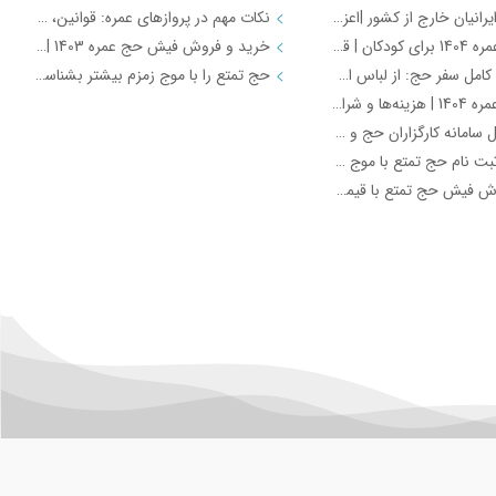
کاروان حج ایرانیان خارج از کشور |اعزام از طریق سازمان حج (از تمامی کشورهای جهان)
نکات مهم در پروازهای عمره: قوانین، ممنوعیت‌ها و توصیه‌های ضروری برای سفر
هزینه حج عمره 1404 برای کودکان | قیمت دقیق زیر 2 سال و 2 تا 12 سال با کاروان موج زمزم
خرید و فروش فیش حج عمره 1403 | قیمت‌ها و مراحل قانونی
چک لیست کامل سفر حج: از لباس احرام تا داروهای ضروری
حج تمتع را با موج زمزم بیشتر بشناسید
قیمت حج عمره 1404 | هزینه‌ها و شرایط ثبت‌نام با موج زمزم
راهنمای کامل سامانه کارگزاران حج و زیارت | موج زمزم
تجربه ناب ثبت نام حج تمتع با موج زمزم - خدمات ویژه + تصاویر
خرید و فروش فیش حج تمتع با قیمت ویژه و انتقال قانونی | موج زمزم
آژانس و خدمات موج زمزم (Travel
تور داخلی (Domestic Tours)
تور ارزان ⭐️رزرو تور ارزان آژانس مسافرتی موج زمزم
تور مشهد لحظه آخری ارزان هواپیما و قطار ⭐️موج زمزم
بهترین آژانس برای خرید بلیط هواپیما با کمترین قیمت
تور کیش ⭐️معرفی 8 جاذبه توریستی در تور کیش
خرید بلیط هواپیما از موج زمزم | بهترین انتخاب
تور استانبول ⭐️معرفی 11 جاذبه گردشگری در تور استانبول
بهترین آژانس مسافرتی برای رزرو بلیط هواپیما کدام است؟ | راهنمای جامع موج زمزم
تور دبی ⭐️ارزانترین قیمت تور دبی با موج زمزم
آژانس مسافرتی موج زمزم؛ همسفر رویاهای شما، از آغاز تا پایان سفر
بهترین آژانس هواپیمایی تهران: موج زمزم، همراهی در سفرهای شما