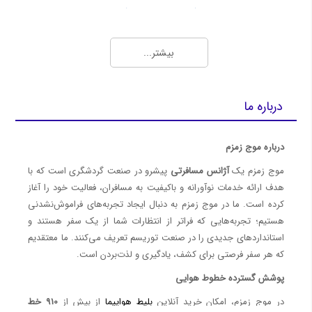
بلیط ارزان و چارتر هواپیما (Charter Flights)
بهترین روش‌ها برای خرید بلیط چارتر ارزان و اطلاع از قیمت روز بلیط هواپیما
بیشتر...
رزرو گروهی بلیط هواپیما با تخفیف ویژه | موج زمزم
نمایندگی فروش بلیط هواپیما، چارتری و رزرو هتل با شرایط ویژه - موج زمزم
سایت فروش بلیط چارتر هواپیما
درباره ما
رزرو بلیط هواپیما چارتر
خرید بلیط چارتر
درباره موج زمزم
4 تفاوت بلیط سیستمی و چارتری ( آپدیت 1401 )
موج زمزم یک
آژانس مسافرتی
پیشرو در صنعت گردشگری است که با
معرفی ایرلاین‌ها (Airlines)
هدف ارائه خدمات نوآورانه و باکیفیت به مسافران، فعالیت خود را آغاز
کرده است. ما در موج زمزم به دنبال ایجاد تجربه‌های فراموش‌نشدنی
هواپیمایی معراج - Meraj Airlines
هستیم؛ تجربه‌هایی که فراتر از انتظارات شما از یک سفر هستند و
هواپیمایی تابان - Taban Airlines
استانداردهای جدیدی را در صنعت توریسم تعریف می‌کنند. ما معتقدیم
بلیط ارزان هواپیما ایران ایر؛ بهترین قیمت‌ها در موج زمزم
که هر سفر فرصتی برای کشف، یادگیری و لذت‌بردن است.
خرید بلیط هواپیما ماهان ⭐️هواپیمایی ماهان | موج زمزم
پوشش گسترده خطوط هوایی
رزرو بلیط هواپیمایی
در موج زمزم، امکان خرید آنلاین
بلیط هواپیما
از بیش از
910 خط