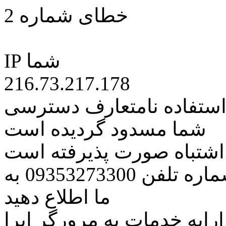
خطای شماره 2
IP شما
216.73.217.178
 استفاده نامتعارف دسترسی
شما مسدود گردیده است
ه اشتباه صورت پذیرفته است
مراتب این مسئله را از طریق شماره تلفن 09353273300 به
ما اطلاع دهید
رایه خدمات به مرورگر اپرا