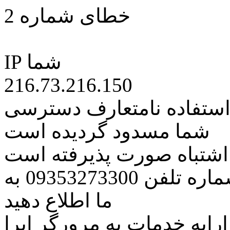
خطای شماره 2
IP شما
216.73.216.150
 استفاده نامتعارف دسترسی
شما مسدود گردیده است
ه اشتباه صورت پذیرفته است
مراتب این مسئله را از طریق شماره تلفن 09353273300 به
ما اطلاع دهید
رایه خدمات به مرورگر اپرا