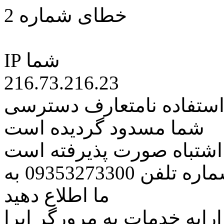
خطای شماره 2
IP شما
216.73.216.23
 استفاده نامتعارف دسترسی
شما مسدود گردیده است
ه اشتباه صورت پذیرفته است
مراتب این مسئله را از طریق شماره تلفن 09353273300 به
ما اطلاع دهید
رایه خدمات به مرورگر اپرا