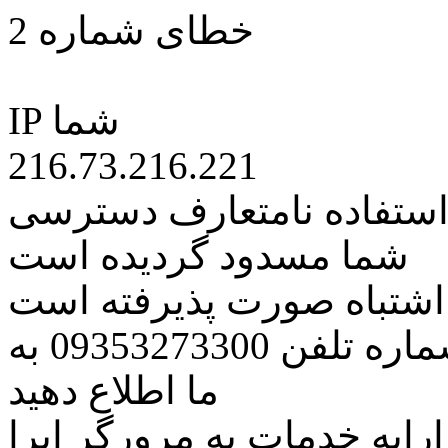
خطای شماره 2
IP شما
216.73.216.221
 استفاده نامتعارف دسترسی
شما مسدود گردیده است
ه اشتباه صورت پذیرفته است
مراتب این مسئله را از طریق شماره تلفن 09353273300 به
ما اطلاع دهید
رایه خدمات به مرورگر اپرا