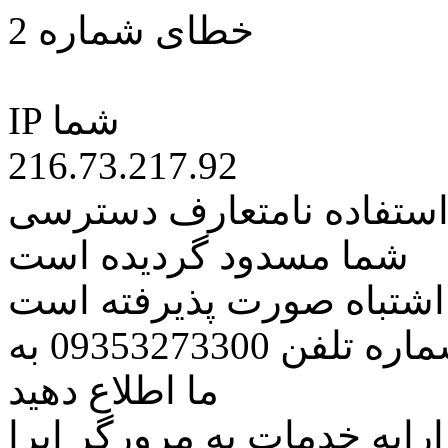
خطای شماره 2
IP شما
216.73.217.92
 استفاده نامتعارف دسترسی
شما مسدود گردیده است
ه اشتباه صورت پذیرفته است
مراتب این مسئله را از طریق شماره تلفن 09353273300 به
ما اطلاع دهید
رایه خدمات به مرورگر اپرا